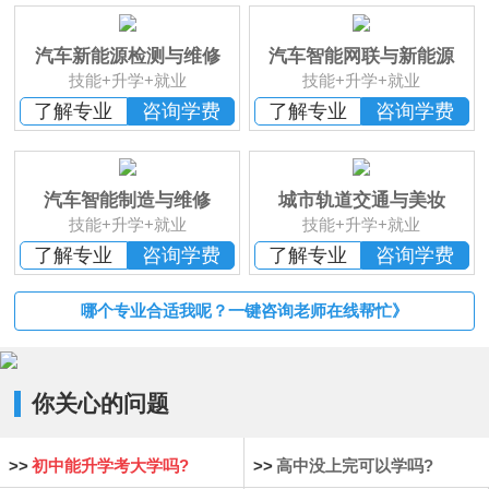
班
恭贺
湖南湘西
何*凡 已报名
恭贺
湖南益阳
卢*俊 已报名
汽车新能源检测与维修
汽车智能网联与新能源
恭贺
湖南长沙
李*辉 已报名
技能+升学+就业
技能+升学+就业
恭贺
湖南邵阳
杨*成 已报名
了解专业
咨询学费
了解专业
咨询学费
恭贺
湖南郴州
刘* 已报名
恭贺
湖南益阳
苏*琮 已报名
恭贺
湖南衡阳
谢光平 已报名
汽车智能制造与维修
城市轨道交通与美妆
恭贺
湖南怀化
段秋杰 已报名
技能+升学+就业
技能+升学+就业
了解专业
咨询学费
了解专业
咨询学费
哪个专业合适我呢？一键咨询老师在线帮忙》
你关心的问题
>>
初中能升学考大学吗?
>>
高中没上完可以学吗?