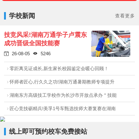
学校新闻
查看更多
技竞风采!湖南万通学子卢震东
成功晋级全国技能赛
26-08-05
5246


零距离见证成长,新生家长校园鉴定会暖心回顾！
怀师者匠心,行久久之功!湖南万通暑期教师专项提升
湖南东方高级技工学校作为长沙市开放点承办＂技能
匠心竞技砺精兵!美孚1号车甄选技师大赛复赛在湖南
线上即可预约校车免费接站