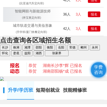
(比亚迪汽车定向班)
智能网联与新能源技师
36人
3人
报名
(奔宝奥定向班)
城市轨道交通与美妆形象
42人
3人
报名
(升学班/厦门铁餐定向班)
点击查询各区域招生名额
恭贺
湖南衡阳
何* 已报名
长沙
株洲
湘潭
邵阳
衡阳
岳阳
常德
郴州
永州
恭贺
湖南益阳
陈* 已报名
怀化
娄底
益阳
湘西
张家界
恭贺
湖南湘西
何*凡 已报名
恭贺
湖南益阳
卢*俊 已报名
恭贺
湖南长沙
李*辉 已报名
学费
恭贺
湖南邵阳
杨*成 已报名
咨询
恭贺
湖南郴州
刘* 已报名
恭贺
湖南益阳
苏*琮 已报名
恭贺
湖南衡阳
谢光平 已报名
升学/学历班
短期创就业
技能精修班
恭贺
湖南怀化
段秋杰 已报名
恭贺
湖南衡阳
何* 已报名
恭贺
湖南益阳
陈* 已报名