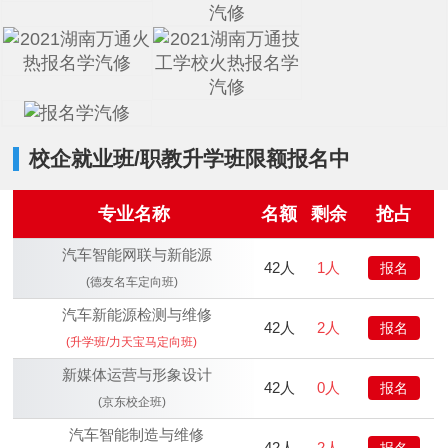
校企就业班/职教升学班限额报名中
专业名称
名额
剩余
抢占
汽车智能网联与新能源
42人
1人
报名
(德友名车定向班)
汽车新能源检测与维修
42人
2人
报名
(升学班/力天宝马定向班)
新媒体运营与形象设计
42人
0人
报名
(京东校企班)
汽车智能制造与维修
42人
2人
报名