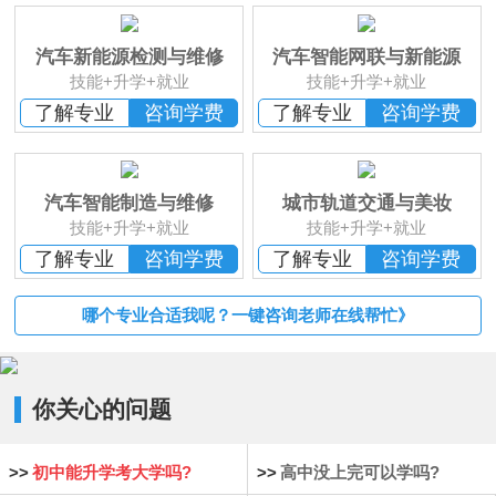
班
恭贺
湖南湘西
何*凡 已报名
恭贺
湖南益阳
卢*俊 已报名
汽车新能源检测与维修
汽车智能网联与新能源
恭贺
湖南长沙
李*辉 已报名
技能+升学+就业
技能+升学+就业
恭贺
湖南邵阳
杨*成 已报名
了解专业
咨询学费
了解专业
咨询学费
恭贺
湖南郴州
刘* 已报名
恭贺
湖南益阳
苏*琮 已报名
恭贺
湖南衡阳
谢光平 已报名
汽车智能制造与维修
城市轨道交通与美妆
恭贺
湖南怀化
段秋杰 已报名
技能+升学+就业
技能+升学+就业
了解专业
咨询学费
了解专业
咨询学费
哪个专业合适我呢？一键咨询老师在线帮忙》
你关心的问题
>>
初中能升学考大学吗?
>>
高中没上完可以学吗?