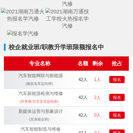
校企就业班/职教升学班限额报名中
专业名称
名额
剩余
抢占
汽车智能网联与新能源
42人
1人
报名
(德友名车定向班)
汽车新能源检测与维修
42人
2人
报名
(升学班/力天宝马定向班)
新媒体运营与形象设计
42人
0人
报名
(京东校企班)
汽车智能制造与维修
42人
2人
报名