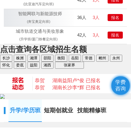
(比亚迪汽车定向班)
智能网联与新能源技师
36人
3人
报名
(奔宝奥定向班)
城市轨道交通与美妆形象
42人
3人
报名
(升学班/厦门铁餐定向班)
点击查询各区域招生名额
恭贺
湖南衡阳
何* 已报名
长沙
株洲
湘潭
邵阳
衡阳
岳阳
常德
郴州
永州
恭贺
湖南益阳
陈* 已报名
怀化
娄底
益阳
湘西
张家界
恭贺
湖南湘西
何*凡 已报名
恭贺
湖南益阳
卢*俊 已报名
恭贺
湖南长沙
李*辉 已报名
学费
恭贺
湖南邵阳
杨*成 已报名
咨询
恭贺
湖南郴州
刘* 已报名
恭贺
湖南益阳
苏*琮 已报名
恭贺
湖南衡阳
谢光平 已报名
升学/学历班
短期创就业
技能精修班
恭贺
湖南怀化
段秋杰 已报名
恭贺
湖南衡阳
何* 已报名
恭贺
湖南益阳
陈* 已报名