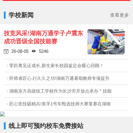
学校新闻
查看更多
技竞风采!湖南万通学子卢震东
成功晋级全国技能赛
26-08-05
5246


零距离见证成长,新生家长校园鉴定会暖心回顾！
怀师者匠心,行久久之功!湖南万通暑期教师专项提升
湖南东方高级技工学校作为长沙市开放点承办＂技能
匠心竞技砺精兵!美孚1号车甄选技师大赛复赛在湖南
线上即可预约校车免费接站