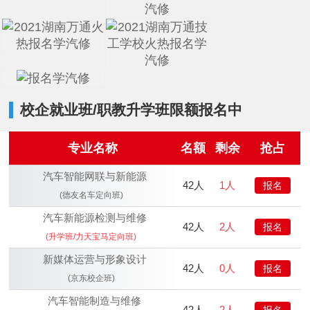
校企就业班/职教升学班限额报名中
专业名称
名额
剩余
抢占
汽车智能网联与新能源
42人
1人
报名
(德友名车定向班)
汽车新能源检测与维修
42人
2人
报名
(升学班/力天宝马定向班)
新媒体运营与形象设计
42人
0人
报名
(京东校企班)
汽车智能制造与维修
42人
2人
报名