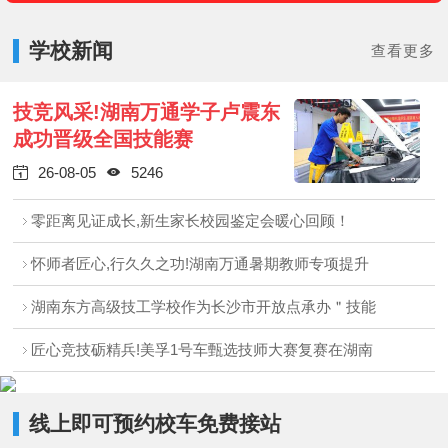
学校新闻
查看更多
技竞风采!湖南万通学子卢震东
成功晋级全国技能赛
26-08-05
5246


零距离见证成长,新生家长校园鉴定会暖心回顾！
怀师者匠心,行久久之功!湖南万通暑期教师专项提升
湖南东方高级技工学校作为长沙市开放点承办＂技能
匠心竞技砺精兵!美孚1号车甄选技师大赛复赛在湖南
线上即可预约校车免费接站