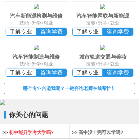
班
恭贺
湖南湘西
何*凡 已报名
恭贺
湖南益阳
卢*俊 已报名
汽车新能源检测与维修
汽车智能网联与新能源
恭贺
湖南长沙
李*辉 已报名
技能+升学+就业
技能+升学+就业
恭贺
湖南邵阳
杨*成 已报名
了解专业
咨询学费
了解专业
咨询学费
恭贺
湖南郴州
刘* 已报名
恭贺
湖南益阳
苏*琮 已报名
恭贺
湖南衡阳
谢光平 已报名
汽车智能制造与维修
城市轨道交通与美妆
恭贺
湖南怀化
段秋杰 已报名
技能+升学+就业
技能+升学+就业
了解专业
咨询学费
了解专业
咨询学费
哪个专业合适我呢？一键咨询老师在线帮忙》
你关心的问题
>>
初中能升学考大学吗?
>>
高中没上完可以学吗?