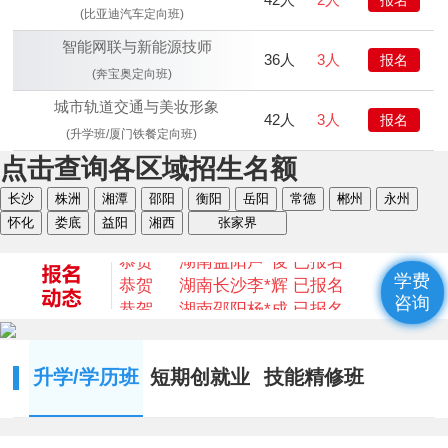
(比亚迪汽车定向班)
智能网联与新能源技师
36人
3人
报名
(奔宝奥定向班)
城市轨道交通与美妆形象
42人
3人
报名
(升学班/厦门铁餐定向班)
点击查询各区域招生名额
恭贺
湖南衡阳
何* 已报名
长沙
株洲
湘潭
邵阳
衡阳
岳阳
常德
郴州
永州
恭贺
湖南益阳
陈* 已报名
怀化
娄底
益阳
湘西
张家界
恭贺
湖南湘西
何*凡 已报名
恭贺
湖南益阳
卢*俊 已报名
恭贺
湖南长沙
李*辉 已报名
学费
恭贺
湖南邵阳
杨*成 已报名
咨询
恭贺
湖南郴州
刘* 已报名
恭贺
湖南益阳
苏*琮 已报名
恭贺
湖南衡阳
谢光平 已报名
升学/学历班
短期创就业
技能精修班
恭贺
湖南怀化
段秋杰 已报名
恭贺
湖南衡阳
何* 已报名
恭贺
湖南益阳
陈* 已报名