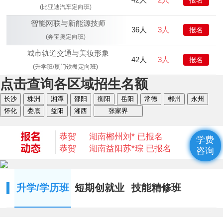
(比亚迪汽车定向班)
智能网联与新能源技师
36人
3人
报名
(奔宝奥定向班)
城市轨道交通与美妆形象
42人
3人
报名
恭贺
湖南衡阳
何* 已报名
(升学班/厦门铁餐定向班)
恭贺
湖南益阳
陈* 已报名
点击查询各区域招生名额
恭贺
湖南湘西
何*凡 已报名
长沙
株洲
湘潭
邵阳
衡阳
岳阳
常德
郴州
永州
恭贺
湖南益阳
卢*俊 已报名
怀化
娄底
益阳
湘西
张家界
恭贺
湖南长沙
李*辉 已报名
恭贺
湖南邵阳
杨*成 已报名
恭贺
湖南郴州
刘* 已报名
学费
恭贺
湖南益阳
苏*琮 已报名
咨询
恭贺
湖南衡阳
谢光平 已报名
恭贺
湖南怀化
段秋杰 已报名
恭贺
湖南衡阳
何* 已报名
升学/学历班
短期创就业
技能精修班
恭贺
湖南益阳
陈* 已报名
恭贺
湖南湘西
何*凡 已报名
恭贺
湖南益阳
卢*俊 已报名