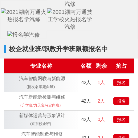
校企就业班/职教升学班限额报名中
专业名称
名额
剩余
抢占
汽车智能网联与新能源
42人
1人
报名
(德友名车定向班)
汽车新能源检测与维修
42人
2人
报名
(升学班/力天宝马定向班)
新媒体运营与形象设计
42人
0人
报名
(京东校企班)
汽车智能制造与维修
42人
2人
报名