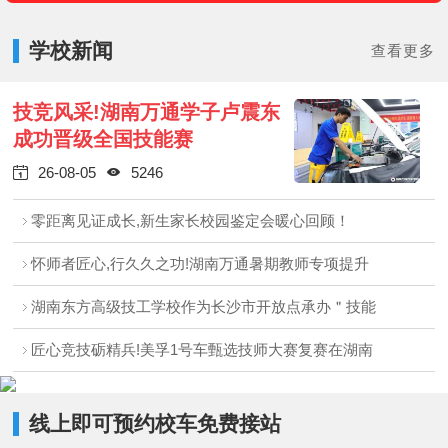
学校新闻
查看更多
技竞风采!湖南万通学子卢震东
成功晋级全国技能赛
26-08-05
5246


零距离见证成长,新生家长校园鉴定会暖心回顾！
怀师者匠心,行久久之功!湖南万通暑期教师专项提升
湖南东方高级技工学校作为长沙市开放点承办＂技能
匠心竞技砺精兵!美孚1号车甄选技师大赛复赛在湖南
线上即可预约校车免费接站