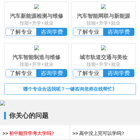
班
恭贺
湖南长沙
李*辉 已报名
恭贺
湖南邵阳
杨*成 已报名
汽车新能源检测与维修
汽车智能网联与新能源
恭贺
湖南郴州
刘* 已报名
技能+升学+就业
技能+升学+就业
恭贺
湖南益阳
苏*琮 已报名
了解专业
咨询学费
了解专业
咨询学费
恭贺
湖南衡阳
谢光平 已报名
恭贺
湖南怀化
段秋杰 已报名
汽车智能制造与维修
城市轨道交通与美妆
技能+升学+就业
技能+升学+就业
了解专业
咨询学费
了解专业
咨询学费
哪个专业合适我呢？一键咨询老师在线帮忙》
你关心的问题
>>
初中能升学考大学吗?
>>
高中没上完可以学吗?